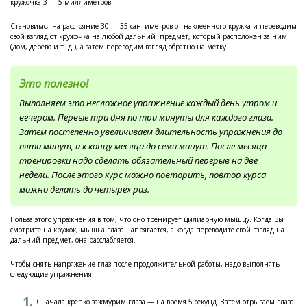
кружочка 3 — 5 миллиметров.
Становимся на расстояние 30 — 35 сантиметров от наклеенного кружка и переводим
свой взгляд от кружочка на любой дальний предмет, который расположен за ним
(дом, дерево и т. д.), а затем переводим взгляд обратно на метку.
Это полезно!
Выполняем это несложное упражнение каждый день утром и
вечером. Первые три дня по три минуты для каждого глаза.
Затем постепенно увеличиваем длительность упражнения до
пяти минут, и к концу месяца до семи минут. После месяца
тренировки надо сделать обязательный перерыв на две
недели. После этого курс можно повторить, повтор курса
можно делать до четырех раз.
Польза этого упражнения в том, что оно тренирует цилиарную мышцу. Когда Вы
смотрите на кружок, мышца глаза напрягается, а когда переводите свой взгляд на
дальний предмет, она расслабляется.
Чтобы снять напряжение глаз после продолжительной работы, надо выполнять
следующие упражнения:
Сначала крепко зажмурим глаза — на время 5 секунд. Затем отрываем глаза