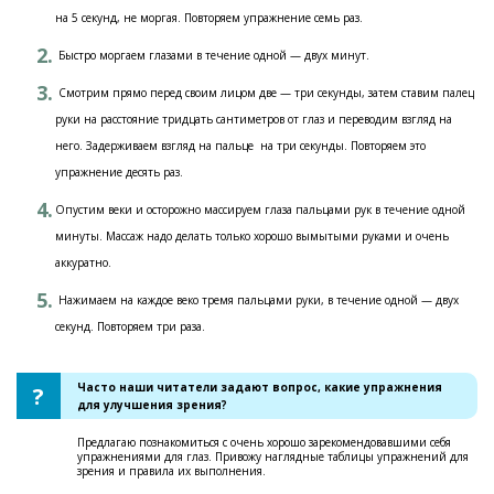
на 5 секунд, не моргая. Повторяем упражнение семь раз.
Быстро моргаем глазами в течение одной — двух минут.
Смотрим прямо перед своим лицом две — три секунды, затем ставим палец
руки на расстояние тридцать сантиметров от глаз и переводим взгляд на
него. Задерживаем взгляд на пальце на три секунды. Повторяем это
упражнение десять раз.
Опустим веки и осторожно массируем глаза пальцами рук в течение одной
минуты. Массаж надо делать только хорошо вымытыми руками и очень
аккуратно.
Нажимаем на каждое веко тремя пальцами руки, в течение одной — двух
секунд. Повторяем три раза.
Часто наши читатели задают вопрос, какие упражнения
для улучшения зрения?
Предлагаю познакомиться с очень хорошо зарекомендовавшими себя
упражнениями для глаз. Привожу наглядные таблицы упражнений для
зрения и правила их выполнения.