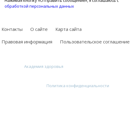
Нажимая кнопку «Отправить сообщение», я соглашаюсь с
обработкой персональных данных
Контакты
О сайте
Карта сайта
Правовая информация
Пользовательское соглашение
©
2026
~
Академия здоровья
~ Здоровье, красота — полезные
советы по оздоровлению, уход за лицом, телом, натуральная
косметика, полезные продукты, здоровое питание, диеты,
фитнеc ~
Политика конфиденциальности
Копирование материалов запрещено. Перепечатка публикаций
сайта разрешается только при указании активной
индексируемой ссылки. Этот сайт использует cookie для хранения
данных. Продолжая использовать сайт, Вы даете свое согласие
на работу с этими файлами. Все фото и видеоматериалы взяты из
открытых источников. Они общедоступны в сети и в случае
возникновения каких-либо претензий, нарушений авторских или
имущественных прав, просьба связаться с администрацией