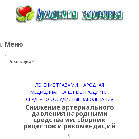
Академия здоровья
Здоровье, красота — полезные советы по оздоровлению, уход за лицом, телом,
натуральная косметика, полезные продукты, здоровое питание, диеты, фитнеc
Меню
ЛЕЧЕНИЕ ТРАВАМИ
,
НАРОДНАЯ
МЕДИЦИНА
,
ПОЛЕЗНЫЕ ПРОДУКТЫ
,
СЕРДЕЧНО СОСУДИСТЫЕ ЗАБОЛЕВАНИЯ
Снижение артериального
давления народными
средствами: сборник
рецептов и рекомендаций
6