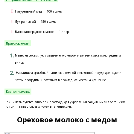
Натуральный мед — 100 грамм;
Лук репчатый — 150 грамм;
Вино виноградное красное — 1 литр.
Приготовление:
Мелко нарежем лук, смешаем его с медом и зальем смесь виноградным
вином.
Настаиваем целебный напиток в темной стеклянной посуде две недели.
Затем процедим и поставим в прохладное место на хранение.
Как принимать:
Принимать луковое вино при простуде, для укрепления защитных сил организма
по три — пять столовых ложек в течение дня.
Ореховое молоко с медом