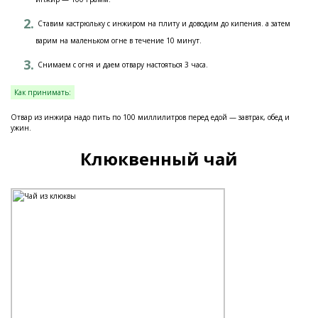
Ставим кастрюльку с инжиром на плиту и доводим до кипения. а затем
варим на маленьком огне в течение 10 минут.
Снимаем с огня и даем отвару настояться 3 часа.
Как принимать:
Отвар из инжира надо пить по 100 миллилитров перед едой — завтрак, обед и
ужин.
Клюквенный чай