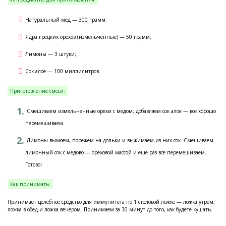
Натуральный мед — 300 грамм;
Ядра грецких орехов (измельченные) — 50 грамм;
Лимоны — 3 штуки;
Сок алое — 100 миллилитров.
Приготовление смеси:
Смешиваем измельченные орехи с медом, добавляем сок алое — все хорошо
перемешиваем.
Лимоны вымоем, порежем на дольки и выжимаем из них сок. Смешиваем
лимонный сок с медово — ореховой массой и еще раз все перемешиваем.
Готово!
Как принимать:
Принимает целебное средство для иммунитета по 1 столовой ложке — ложка утром,
ложка в обед и ложка вечером. Принимаем за 30 минут до того, как будете кушать.