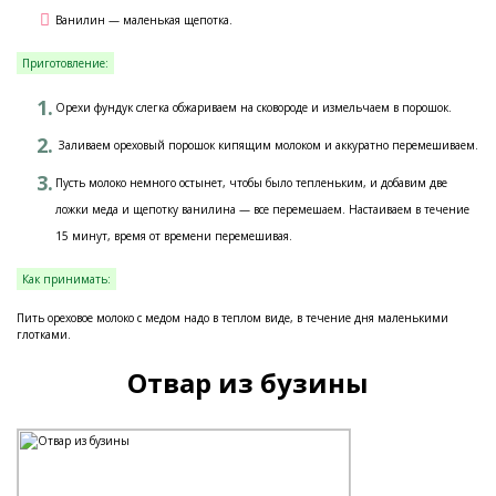
Ванилин — маленькая щепотка.
Приготовление:
Орехи фундук слегка обжариваем на сковороде и измельчаем в порошок.
Заливаем ореховый порошок кипящим молоком и аккуратно перемешиваем.
Пусть молоко немного остынет, чтобы было тепленьким, и добавим две
ложки меда и щепотку ванилина — все перемешаем. Настаиваем в течение
15 минут, время от времени перемешивая.
Как принимать:
Пить ореховое молоко с медом надо в теплом виде, в течение дня маленькими
глотками.
Отвар из бузины