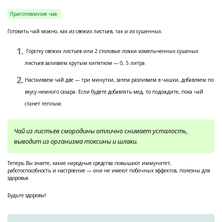
Приготовление чая:
Готовить чай можно, как из свежих листьев, так и из сушенных.
Горстку свежих листьев или 2 столовые ложки измельченных сушеных
листьев заливаем крутым кипятком — 0, 5 литра.
Настаиваем чай две — три минутки, затем разливаем в чашки, добавляем по
вкусу немного сахара. Если будете добавлять мед, то подождите, пока чай
станет теплым.
Чай из листьев смородины отлично снимает усталость,
выводит из организма токсины и шлаки.
Теперь Вы знаете, какие народные средства повышают иммунитет,
работоспособность и настроение — они не имеют побочных эффектов, полезны для
здоровья.
Будьте здоровы!