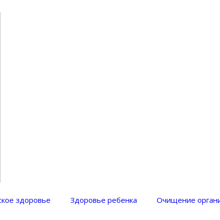
ом, телом, натуральная косметика, полезные продукты, здоровое питание, диеты, фитнеc
кое здоровье
Здоровье ребенка
Очищение орган