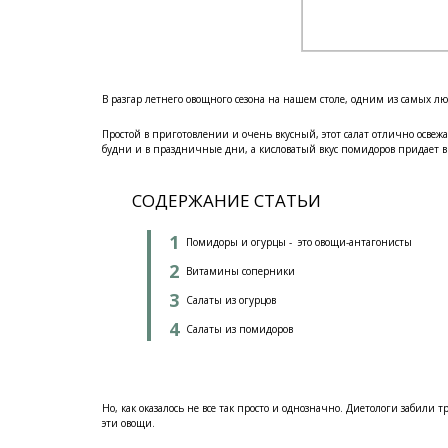
В разгар летнего овощного сезона на нашем столе, одним из самых 
Простой в приготовлении и очень вкусный, этот салат отлично освеж
будни и в праздничные дни, а кисловатый вкус помидоров придает в
СОДЕРЖАНИЕ СТАТЬИ
Помидоры и огурцы - это овощи-антагонисты
Витамины соперники
Салаты из огурцов
Салаты из помидоров
Но, как оказалось не все так просто и однозначно. Диетологи забили
эти овощи.