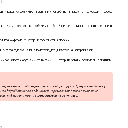
еда и когда их соединяют в салате и употребляют в пищу, то происходит процесс
т возникнуть серьезные проблемы с работой жизненно важного органа печени и
биназа — фермент, который содержится в огурцах.
 кислота содержащаяся в томатах будет уничтожена аскорбиназой.
помидор вместе с огурцами, то витамин C, которым богаты помидоры, организм
и ферменты, а чтобы переварить помидоры, другие. Сразу все выделить у
, то другой тихонько подгнивает. В результате этого в кишечнике
еудачный момент могут сильно навредить репутации.