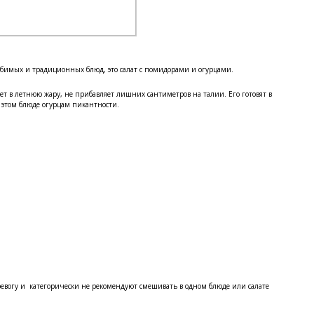
любимых и традиционных блюд, это салат с помидорами и огурцами.
ает в летнюю жару, не прибавляет лишних сантиметров на талии. Его готовят в
 этом блюде огурцам пикантности.
 тревогу и категорически не рекомендуют смешивать в одном блюде или салате