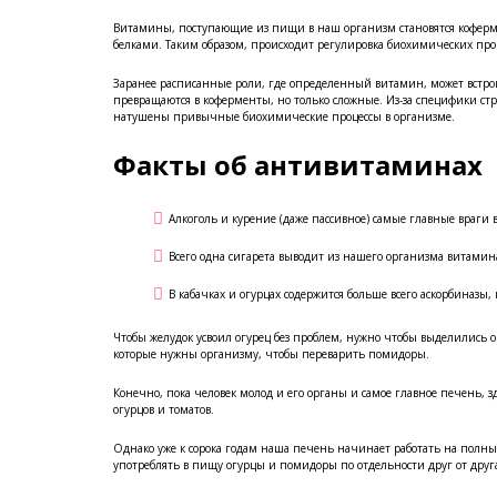
Витамины, поступающие из пищи в наш организм становятся коферм
белками. Таким образом, происходит регулировка биохимических про
Заранее расписанные роли, где определенный витамин, может встро
превращаются в коферменты, но только сложные. Из-за специфики стр
натушены привычные биохимические процессы в организме.
Факты об антивитаминах
Алкоголь и курение (даже пассивное) самые главные враги 
Всего одна сигарета выводит из нашего организма витамина
В кабачках и огурцах содержится больше всего аскорбиназы,
Чтобы желудок усвоил огурец без проблем, нужно чтобы выделились о
которые нужны организму, чтобы переварить помидоры.
Конечно, пока человек молод и его органы и самое главное печень, з
огурцов и томатов.
Однако уже к сорока годам наша печень начинает работать на полный
употреблять в пищу огурцы и помидоры по отдельности друг от друг