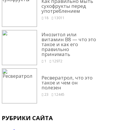
Как правильно мыть
сухофрукты перед
употреблением
18
13011
Инозитол или
витамин В8 — что это
такое и как его
правильно
принимать
1
12972
Ресвератрол, что это
такое и чем он
полезен
23
12445
РУБРИКИ САЙТА