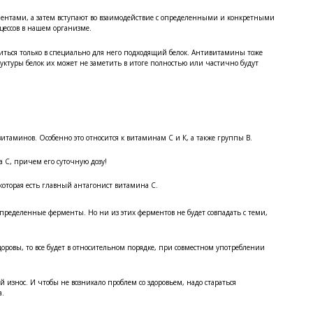
ентами, а затем вступают во взаимодействие с определенными и конкретными
цессов в нашем организме.
иться только в специально для него подходящий белок. Антивитамины тоже
уктуры белок их может не заметить в итоге полностью или частично будут
витаминов. Особенно это относится к витаминам С и К, а также группы В.
 С, причем его суточную дозу!
 которая есть главный антагонист витамина С.
пределенные ферменты. Но ни из этих ферментов не будет совпадать с теми,
доровы, то все будет в относительном порядке, при совместном употреблении
 износ. И чтобы не возникало проблем со здоровьем, надо стараться
а.