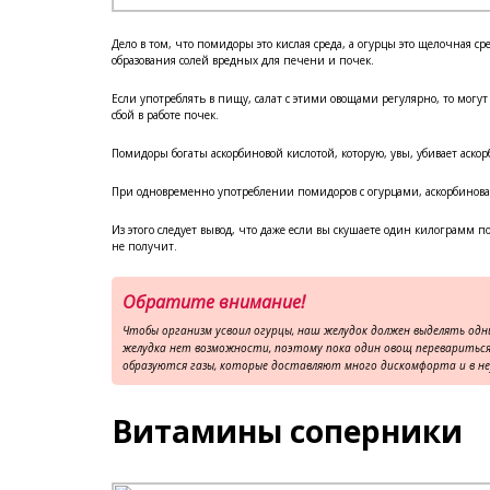
Дело в том, что помидоры это кислая среда, а огурцы это щелочная ср
образования солей вредных для печени и почек.
Если употреблять в пищу, салат с этими овощами регулярно, то могу
сбой в работе почек.
Помидоры богаты аскорбиновой кислотой, которую, увы, убивает аскор
При одновременно употреблении помидоров с огурцами, аскорбиновая
Из этого следует вывод, что даже если вы скушаете один килограмм 
не получит.
Обратите внимание!
Чтобы организм усвоил огурцы, наш желудок должен выделять одн
желудка нет возможности, поэтому пока один овощ перевариться
образуются газы, которые доставляют много дискомфорта и в н
Витамины соперники