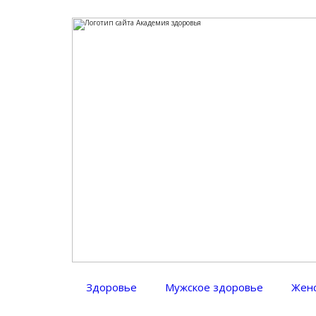
Академия здоровья
Здоровье, красота — полезные советы по оздоровлению, уход за лиц
Здоровье
Мужское здоровье
Женс