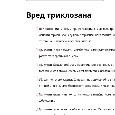
Вред триклозана
При нанесении на кожу и при попадании в наше тело, трик
женский гормон. Это нарушение гормонального баланса мож
созревание и проблемы с фертильностью.
Триклозан и его продукты метаболизма, блокируют нормал
работе всего организма в целом.
Триклозан обладает свойством накапливаться в организме
волокон. А это в свою очередь может привести к заболевани
Убивает не только вредные бактерии, но и дружелюбные и 
личной и важной для безопасности экосистемы, лишая на
Триклозан увеличивает сопротивляемость антибиотикам, к
заболевания.
Триклозан существенно ослабляет иммунитет. Мы являемс