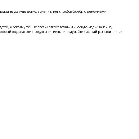
утации науке неизвестно, а значит, нет способов борьбы с возможными
тей, а рекламу зубных паст «Колгейт тотал» и «Бленд-а-мед»? Конечно,
который содержат эти продукты гигиены, и подумайте лишний раз, стоит ли их