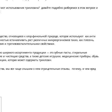
егают использования триклозана? давайте подробно разберемся в этом вопросе и
:
ество, относящееся к хлор-финольной природе, которое используют как анти
остью останавливать рост различных микроорганизмов таких, как плесень,
твия и противовоспалительными свойствами.
чно широкого ассортимента продукции — это зубные пасты, стиральные
 и чистящие средства, а также детские игрушки, медицинские приборы, обувь
кции, которая может содержать триклозан.
йства, мы все чаще слышим о нем отрицательные отзывы, почему, в чем вред