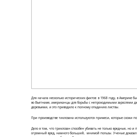
Для начала несколько исторических фактов: в 1968 году, в Америке 
во Вьетнаме, американцы для борьбы с непроходимыми зарослями д
деревьями, и это приводило к полному опаданию листвы.
При производстве тиклозана используются примеси, которые схожи 
Дело в том, что триклозан способен убивать не только вредные, но и
огромный вред, намного больший, мнимой пользы. Ученые доказали