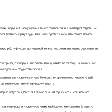
лозан нарушает норму гормонального баланса, так как имитирует эстроген —
ет привести к раку груди, яичников, простаты, вызывать раннее половое
ьную работу функции щитовидной железы, что очень негативно сказывается на
 и это приводит к нарушению работы мышц, влияет на сокращение мышечных
ям сердечно — сосудистой системы.
полезные для нашего организма бактерии, которые являются частью нашей
ш организм естественной природной защиты.
оторые могут понадобиться в случае лечения серьезного инфекционного
я частью природы и нашему организму необходимы натуральные бактерии,