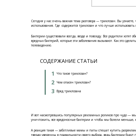
Сегодня у нас очень важная тема разговора — триклозан. Вы узнаете, ч
использования. Где содержится триклозан и что лучше использовать 
Бактерии существовали всегда, везде и повсюду. Все родители хотят
вредных бактерий, которые эти заболевания вызывают. Как это сделат
телевидению.
СОДЕРЖАНИЕ СТАТЬИ
Что такое триклозан?
Чем опасен триклозан?
Вред триклозана
И вот насмотревшись популярных рекламных роликов про чудо — мыло
уничтожить, все вредоносные бактерии и чтобы мы болели меньше, к
А реакция такая — заботливые мамы и папы спешат купить разрекла
твердо уверенны в правильности своего выбора, ведь бактерии будут 