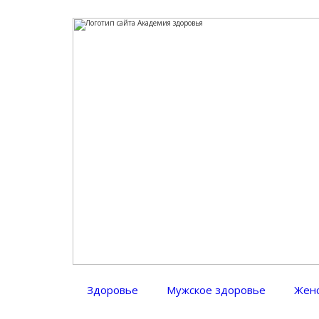
Академия здоровья
Здоровье, красота — полезные советы по оздоровлению, уход за лиц
Здоровье
Мужское здоровье
Женс