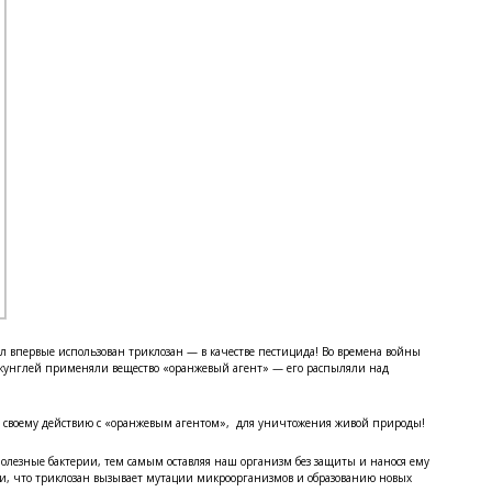
был впервые использован триклозан — в качестве пестицида! Во времена войны
жунглей применяли вещество «оранжевый агент» — его распыляли над
по своему действию с «оранжевым агентом», для уничтожения живой природы!
 полезные бактерии, тем самым оставляя наш организм без защиты и нанося ему
, что триклозан вызывает мутации микроорганизмов и образованию новых