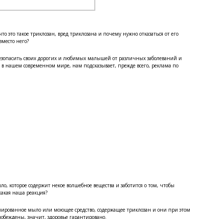
то это такое триклозан, вред триклозана и почему нужно отказаться от его
вместо него?
 обезопасить своих дорогих и любимых малышей от различных заболеваний и
ь в нашем современном мире, нам подсказывает, прежде всего, реклама по
, которое содержит некое волшебное вещества и заботится о том, чтобы
акая наша реакция?
мированное мыло или моющее средство, содержащее триклозан и они при этом
побеждены, значит, здоровье гарантировано.