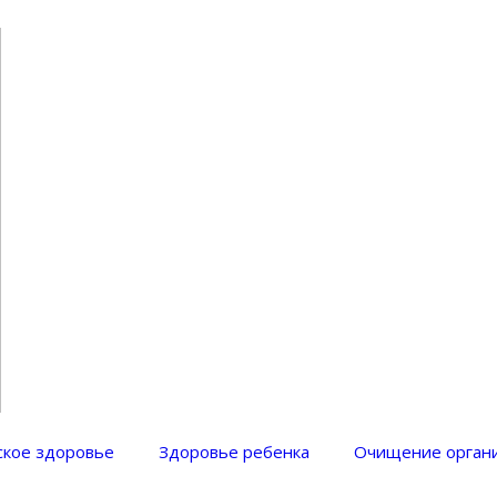
ом, телом, натуральная косметика, полезные продукты, здоровое питание, диеты, фитнеc
кое здоровье
Здоровье ребенка
Очищение орган