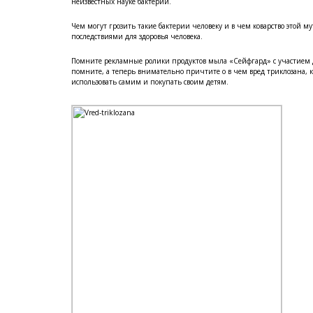
неизвестных науке бактерий.
Чем могут грозить такие бактерии человеку и в чем коварство этой м
последствиями для здоровья человека.
Помните рекламные ролики продуктов мыла «Сейфгард» с участием де
помните, а теперь внимательно причтите о в чем вред триклозана, 
использовать самим и покупать своим детям.