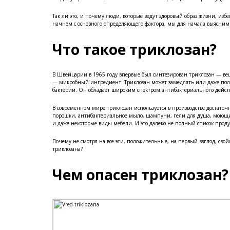
Так ли это, и почему люди, которые ведут здоровый образ жизни, изб
начнем с основного определяющего фактора, мы для начала выясним
Что такое триклозан?
В Швейцарии в 1965 году впервые был синтезирован триклозан — вещ
— микробный ингредиент. Триклозан может замедлять или даже полн
бактерии. Он обладает широким спектром антибактериального дейс
В современном мире триклозан используется в производстве достато
порошки, антибактериальное мыло, шампуни, гели для душа, моющие
и даже некоторые виды мебели. И это далеко не полный список проду
Почему не смотря на все эти, положительные, на первый взгляд, сво
триклозана?
Чем опасен триклозан?