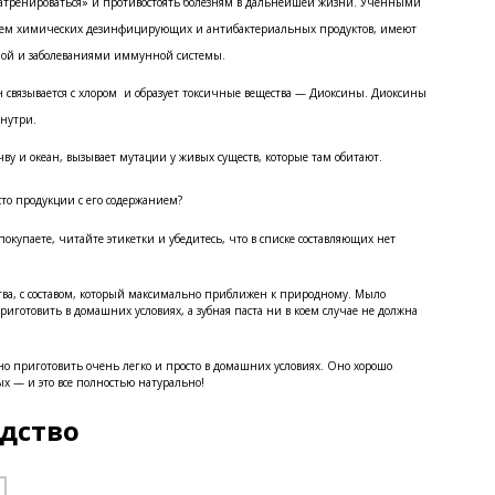
атренироваться» и противостоять болезням в дальнейшей жизни. Ученными
ванием химических дезинфицирующих и антибактериальных продуктов, имеют
тмой и заболеваниями иммунной системы.
 он связывается с хлором и образует токсичные вещества — Диоксины. Диоксины
знутри.
чву и океан, вызывает мутации у живых существ, которые там обитают.
сто продукции с его содержанием?
покупаете, читайте этикетки и убедитесь, что в списке составляющих нет
ва, с составом, который максимально приближен к природному. Мыло
риготовить в домашних условиях, а зубная паста ни в коем случае не должна
но приготовить очень легко и просто в домашних условиях. Оно хорошо
ых — и это все полностью натурально!
дство