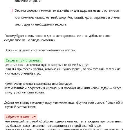
кишечного тракта.
Овсянка содержит множество важнейших для здоровья нашего организма
компонентов: железо, магний, фтор, йод, калий, хром, марганец и очень
много других необходимых веществ.
Поэтому будет очень полезно для вашего здоровья, если вы добавите в свое
ежедневное меню блюда из овсянки.
Особенно полезно употреблять овсянку на завтрак.
Секреты приготовления:
Цельные овсяные хлопья нужно варить в течение 5 минут.
Если Вы приобрели хлопья, которые не нужно варить, то приготовить завтрак из
них можно очень быстро.
Измельчаем хлопья в кофемолке или блендере.
Затем заливаем подогретым кипяченым молоком или кипяченой водой — через
минуту овсяная каша готова.
Добавляем в кашу по своему вкусу немножко меда, фруктов или орехов. Полезный и
вкусный завтрак готов!
Обратите внимание:
Чем меньшей тепловой обработке подвергаются хлопья в процессе приготовления,
тем больше полезных элементов сохранится в готовой овсяной каше.