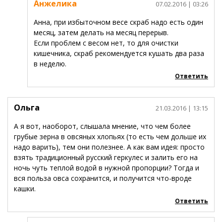
Анжелика
07.02.2016
| 03:26
Анна, при избыточном весе скраб надо есть один
месяц, затем делать на месяц перерыв.
Если проблем с весом нет, то для очистки
кишечника, скраб рекомендуется кушать два раза
в неделю.
Ответить
Ольга
21.03.2016
| 13:15
А я вот, наоборот, слышала мнение, что чем более
грубые зерна в овсяных хлопьях (то есть чем дольше их
надо варить), тем они полезнее. А как вам идея: просто
взять традиционный русский геркулес и залить его на
ночь чуть теплой водой в нужной пропорции? Тогда и
вся польза овса сохранится, и получится что-вроде
кашки.
Ответить