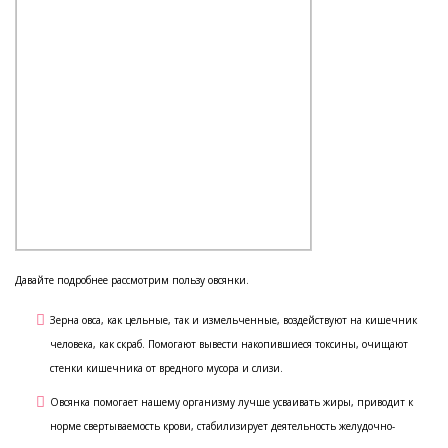
Давайте подробнее рассмотрим пользу овсянки.
Зерна овса, как цельные, так и измельченные, воздействуют на кишечник
человека, как скраб. Помогают вывести накопившиеся токсины, очищают
стенки кишечника от вредного мусора и слизи.
Овсянка помогает нашему организму лучше усваивать жиры, приводит к
норме свертываемость крови, стабилизирует деятельность желудочно-