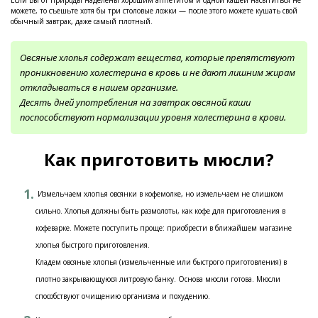
Если Вы от природы наделены хорошим аппетитом и одной кашей насытиться не
можете, то съешьте хотя бы три столовые ложки — после этого можете кушать свой
обычный завтрак, даже самый плотный.
Овсяные хлопья содержат вещества, которые препятствуют
проникновению холестерина в кровь и не дают лишним жирам
откладываться в нашем организме.
Десять дней употребления на завтрак овсяной каши
поспособствуют нормализации уровня холестерина в крови.
Как приготовить мюсли?
Измельчаем хлопья овсянки в кофемолке, но измельчаем не слишком
сильно. Хлопья должны быть размолоты, как кофе для приготовления в
кофеварке. Можете поступить проще: приобрести в ближайшем магазине
хлопья быстрого приготовления.
Кладем овсяные хлопья (измельченные или быстрого приготовления) в
плотно закрывающуюся литровую банку. Основа мюсли готова. Мюсли
способствуют очищению организма и похудению.