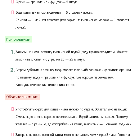
Орехи — грецкие или фундук — 5 штук;
Вода кипяченая, охлажденная — 5 столовых ложек;
Сливки — 1 чайная ложечка (как вариант: кипяченое молоко — 1 столовая
ложка).
Приготовление:
Зальем на ночь овсянку кипяченой водой (воду нужно охладить). Можете
замочить хлопья и с утра, на 20 — 25 минут.
Утром добавим в овсянку мед, молоко или чайную ложечку сливок, орешки
по вашему вкусу – грецкие или фундук. Все хорошо перемешаем.
Каша для очищения кишечника готова.
Обратите внимание!
Употреблять скраб для кишечника нужно по утрам, обязательно натощак.
Смесь надо очень хорошо пережевывать. Водой запивать нельзя. Поэтому
желательно раньше, до употребления каши, выпить 2 — 3 стакана водички.
Завтракать после овсяной каши можно не ранее, чем через 3 часа. Готовим