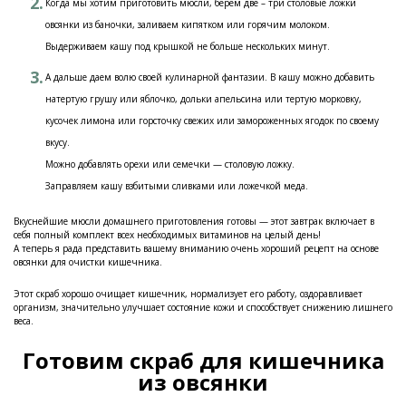
Когда мы хотим приготовить мюсли, берем две – три столовые ложки
овсянки из баночки, заливаем кипятком или горячим молоком.
Выдерживаем кашу под крышкой не больше нескольких минут.
А дальше даем волю своей кулинарной фантазии. В кашу можно добавить
натертую грушу или яблочко, дольки апельсина или тертую морковку,
кусочек лимона или горсточку свежих или замороженных ягодок по своему
вкусу.
Можно добавлять орехи или семечки — столовую ложку.
Заправляем кашу взбитыми сливками или ложечкой меда.
Вкуснейшие мюсли домашнего приготовления готовы — этот завтрак включает в
себя полный комплект всех необходимых витаминов на целый день!
А теперь я рада представить вашему вниманию очень хороший рецепт на основе
овсянки для очистки кишечника.
Этот скраб хорошо очищает кишечник, нормализует его работу, оздоравливает
организм, значительно улучшает состояние кожи и способствует снижению лишнего
веса.
Готовим скраб для кишечника
из овсянки