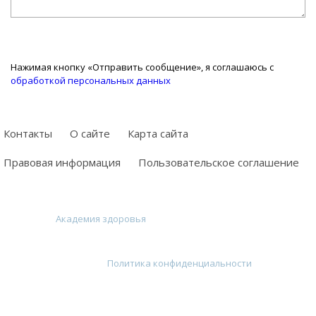
Нажимая кнопку «Отправить сообщение», я соглашаюсь с
обработкой персональных данных
Контакты
О сайте
Карта сайта
Правовая информация
Пользовательское соглашение
©
2026
~
Академия здоровья
~ Здоровье, красота — полезные
советы по оздоровлению, уход за лицом, телом, натуральная
косметика, полезные продукты, здоровое питание, диеты,
фитнеc ~
Политика конфиденциальности
Копирование материалов запрещено. Перепечатка публикаций
сайта разрешается только при указании активной
индексируемой ссылки. Этот сайт использует cookie для хранения